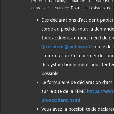
même individuelle, il appartient à l’assuré (vou
auprès de l’assurance. Pour cela il existe plusi
Des déclarations d’accident papier
corde au pied du mur; la demande
tout accident au mur, merci de pré
(
president@ciel.asso.fr
) ou le dé
l’information. Cela permet de con
de dysfonctionnement pour tenter
possible.
Le formulaire de déclaration d’ac
sur le site de la FFME
https://www
un-accident.html
Vous avez la possibilité de déclarer