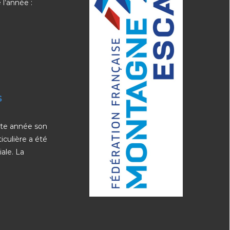
 l’année :
s
tte année son
iculière a été
iale. La