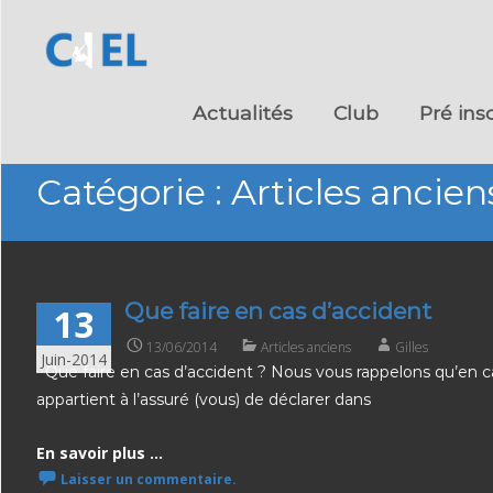
Skip
to
Actualités
Club
Pré ins
content
Catégorie :
Articles ancien
Que faire en cas d’accident
13
13/06/2014
Articles anciens
Gilles
Juin-2014
Que faire en cas d’accident ? Nous vous rappelons qu’en cas
appartient à l’assuré (vous) de déclarer dans
En savoir plus ...
Laisser un commentaire.