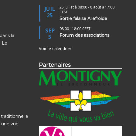
25 juillet à 08:00
-
8 août à 17:00
JUIL
CEST
25
Sortie falaise Ailefroide
08:00
-
18:00
CEST
SEP
Forum des associations
 dans la
5
. Le
Voir le calendrier
Partenaires
traditionnelle
t une vue