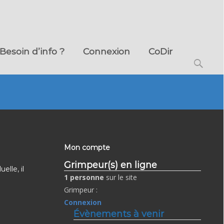
Besoin d’info ?
Connexion
CoDir
Search
for:
Mon compte
Grimpeur(s) en ligne
lle, il
1 personne
sur le site
Grimpeur :
Connexion
Évènements à venir