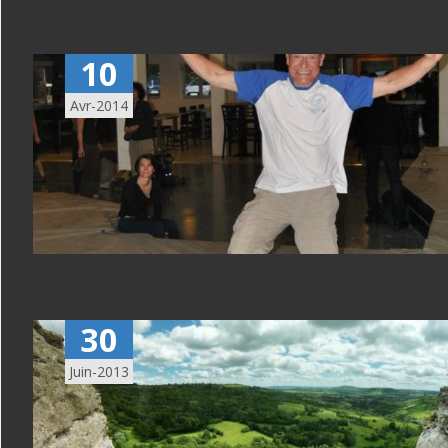
10
Avr-2014
30
Juin-2013