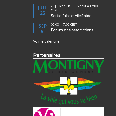
25 juillet à 08:00
-
8 août à 17:00
JUIL
CEST
25
Sortie falaise Ailefroide
09:00
-
17:00
CEST
SEP
Forum des associations
5
Voir le calendrier
Partenaires