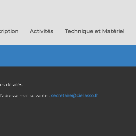
cription
Activités
Technique et Matériel
es désolés.
adresse mail suivante :
secretaire@ciel.asso.fr