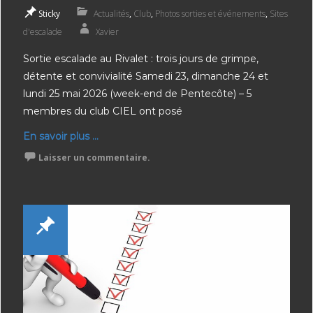
Sticky
Actualités
,
Club
,
Photos sorties et événements
,
Sites
d'escalade
Xavier
Sortie escalade au Rivalet : trois jours de grimpe,
détente et convivialité Samedi 23, dimanche 24 et
lundi 25 mai 2026 (week-end de Pentecôte) – 5
membres du club CIEL ont posé
En savoir plus ...
Laisser un commentaire.