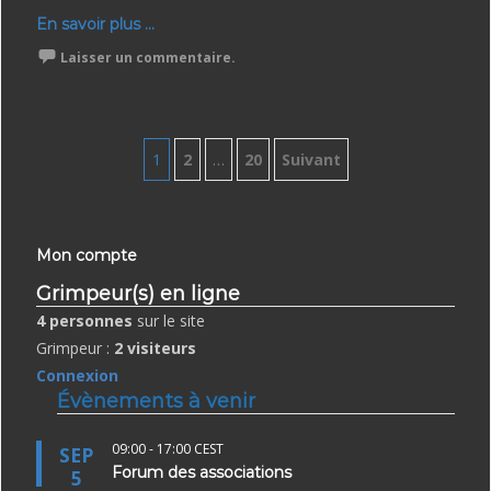
En savoir plus ...
Laisser un commentaire.
Pagination
1
2
…
20
Suivant
des
publications
Mon compte
Grimpeur(s) en ligne
4 personnes
sur le site
Grimpeur :
2 visiteurs
Connexion
Évènements à venir
09:00
-
17:00
CEST
SEP
Forum des associations
5