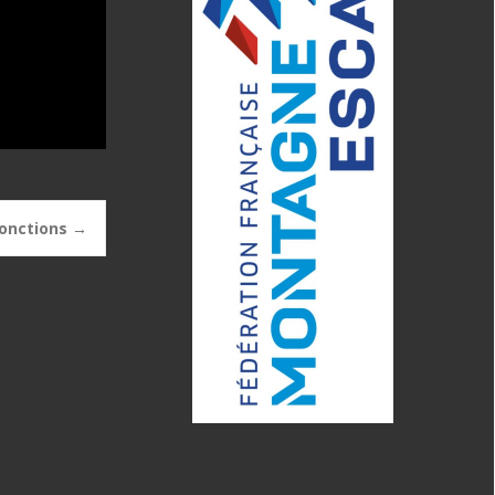
jonctions
→