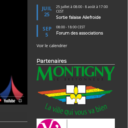
25 juillet à 08:00
-
8 août à 17:00
JUIL
CEST
25
Sortie falaise Ailefroide
08:00
-
18:00
CEST
SEP
Forum des associations
5
Voir le calendrier
Partenaires