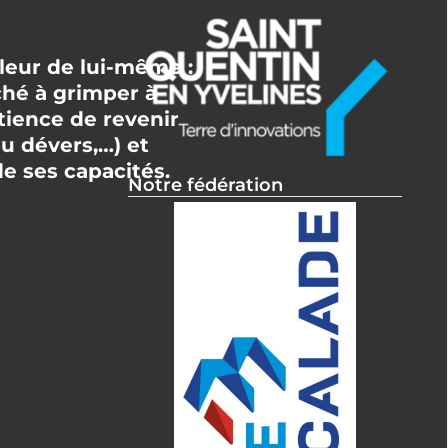
lleur de lui-même :
ché à grimper à
tience de revenir
u dévers,…) et
e ses capacités.
Notre fédération