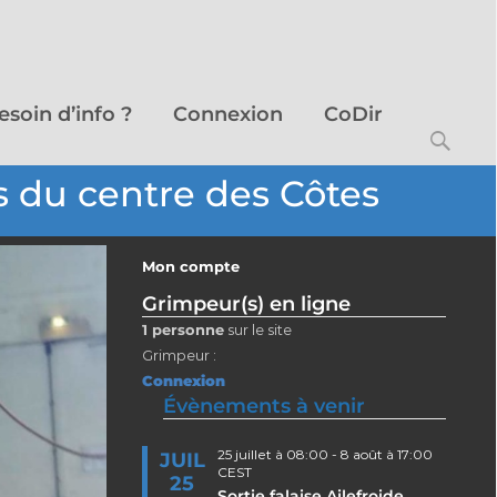
esoin d’info ?
Connexion
CoDir
 du centre des Côtes
Mon compte
Grimpeur(s) en ligne
1 personne
sur le site
Grimpeur :
Connexion
Évènements à venir
25 juillet à 08:00
-
8 août à 17:00
JUIL
CEST
25
Sortie falaise Ailefroide