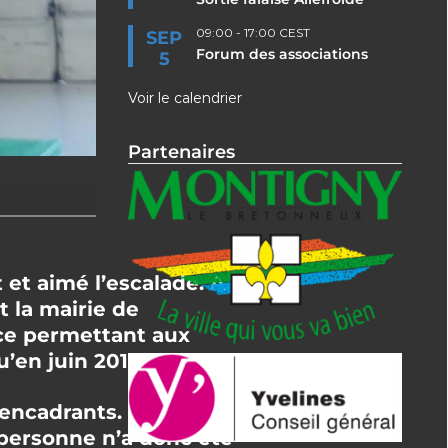
09:00
-
17:00
CEST
SEP
Forum des associations
5
Voir le calendrier
Partenaires
et aimé l’escalade. A
t la mairie de
ace permettant aux
’en juin 2019.
 encadrants. Certains
 personne n’a donc été