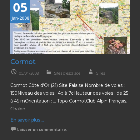
05
Jan-2008
Cormot
05/01/2008
Sites d'escalade
Gilles
Cormot Côte d’Or (21) Site Falaise Nombre de voies :
150Niveau des voies : 4b à 7cHauteur des voies : de 25
à 45 mOrientation : … Topo CormotClub Alpin Français,
Chalon
En savoir plus ...
Laisser un commentaire.