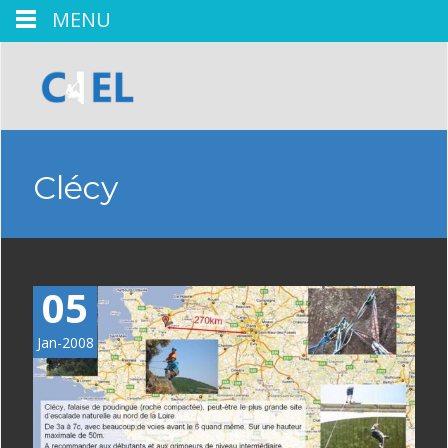
MENU
Clécy
05
Jan-2008