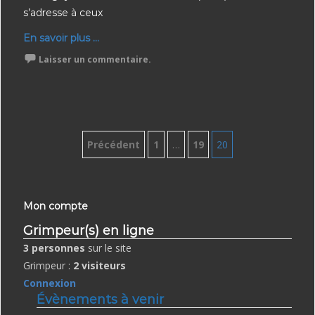
s’adresse à ceux
En savoir plus ...
Laisser un commentaire.
Pagination
Précédent
1
…
19
20
des
publications
Mon compte
Grimpeur(s) en ligne
3 personnes
sur le site
Grimpeur :
2 visiteurs
Connexion
Évènements à venir