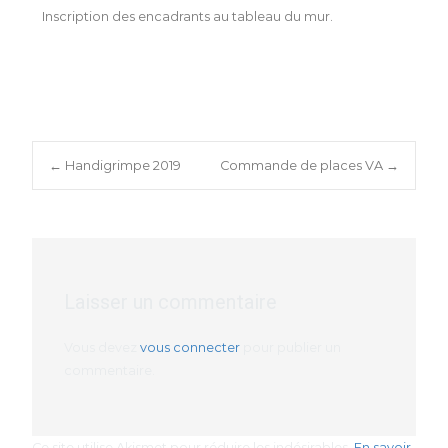
Inscription des encadrants au tableau du mur.
←
Handigrimpe 2019
Commande de places VA
→
Laisser un commentaire
Vous devez
vous connecter
pour publier un
commentaire.
Ce site utilise Akismet pour réduire les indésirables.
En savoir