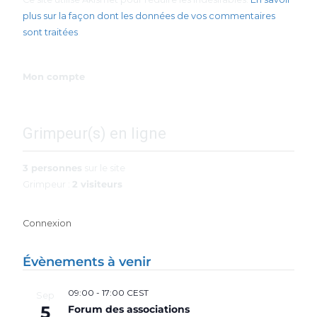
plus sur la façon dont les données de vos commentaires
sont traitées
.
Mon compte
Grimpeur(s) en ligne
3 personnes
sur le site
Grimpeur :
2 visiteurs
Connexion
Évènements à venir
09:00
-
17:00
CEST
Sep
5
Forum des associations