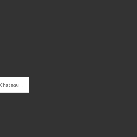
x Chateau
→