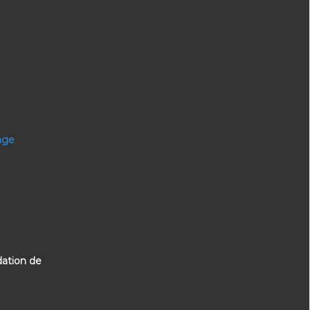
age
dation de