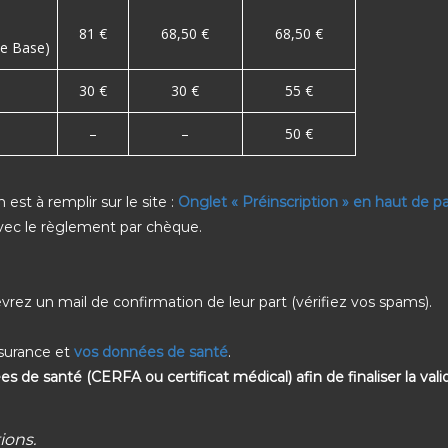
81 €
68,50 €
68,50 €
ce Base)
30 €
30 €
55 €
–
–
50 €
st à remplir sur le site :
Onglet « Préinscription » en haut de p
 avec le règlement par chèque.
cevrez un mail de confirmation de leur part (vérifiez vos spams).
ssurance et
vos données de santé
.
de santé (CERFA ou certificat médical) afin de finaliser la vali
ions.