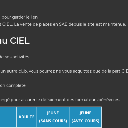
pour garder le lien.
 CIEL. La vente de places en SAE depuis le site est maintenue.
au CIEL
 ses activités.
un autre club, vous pourrez ne vous acquittez que de la part CIEL
ion complète.
hangé pour assurer le défraiement des formateurs bénévoles.
JEUNE
JEUNE
ADULTE
(SANS COURS)
(AVEC COURS)