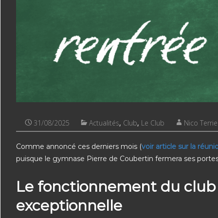
31/08/2025
Actualités
,
Club
,
Le Club
Nico Terrie
Comme annoncé ces derniers mois (
voir article sur la réu
puisque le gymnase Pierre de Coubertin fermera ses porte
Le fonctionnement du club s
exceptionnelle