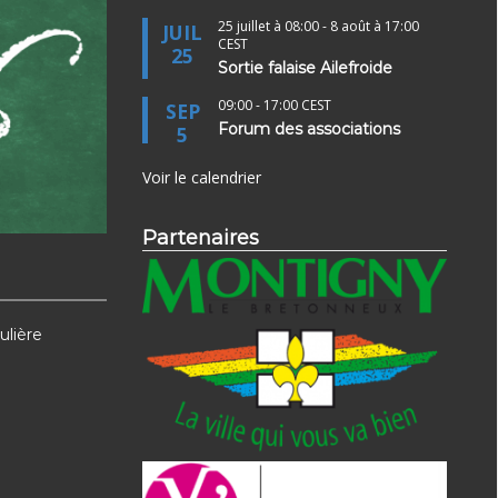
25 juillet à 08:00
-
8 août à 17:00
JUIL
CEST
25
Sortie falaise Ailefroide
09:00
-
17:00
CEST
SEP
Forum des associations
5
Voir le calendrier
Partenaires
ulière