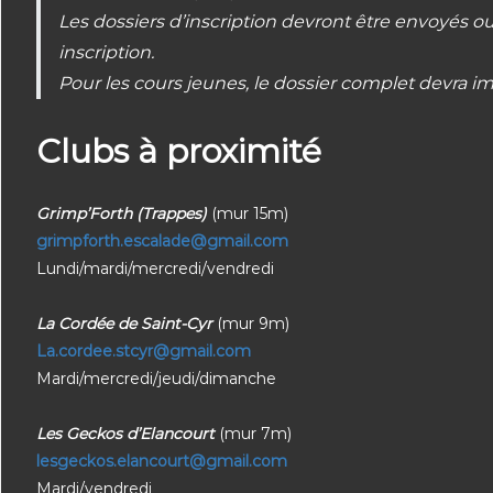
Les dossiers d’inscription devront être envoyés o
inscription.
Pour les cours jeunes, le dossier complet devra 
Clubs à proximité
Grimp’Forth (Trappes)
(mur 15m)
grimpforth.escalade@gmail.com
Lundi/mardi/mercredi/vendredi
La Cordée de Saint-Cyr
(mur 9m)
La.cordee.stcyr@gmail.com
Mardi/mercredi/jeudi/dimanche
Les Geckos d’Elancourt
(mur 7m)
lesgeckos.elancourt@gmail.com
Mardi/vendredi