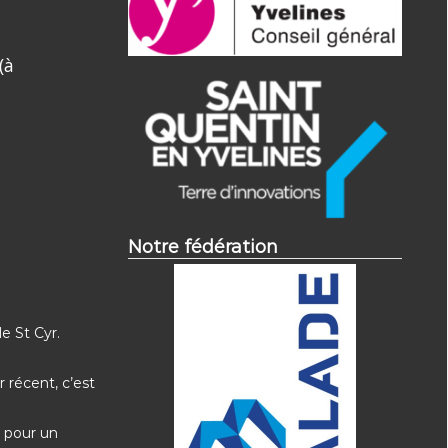
(à
Notre fédération
e St Cyr.
 récent, c’est
s pour un