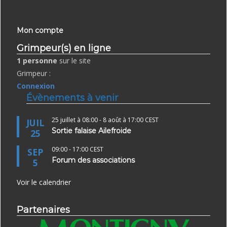
n
t
e
t
Mon compte
i
m
Grimpeur(s) en ligne
o
e
1 personne
sur le site
n
Grimpeur :
n
Connexion
d
t
Évènements à venir
e
s
25 juillet à 08:00
-
8 août à 17:00
CEST
JUIL
v
Sortie falaise Ailefroide
25
u
09:00
-
17:00
CEST
SEP
Forum des associations
5
e
Voir le calendrier
s
É
Partenaires