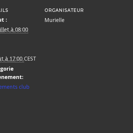
ILS
ORGANISATEUR
t :
Murielle
illet à 08:00
ût à 17:00
CEST
gorie
ènement:
ements club