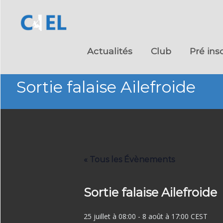
Skip
to
Actualités
Club
Pré ins
content
Sortie falaise Ailefroide
« Tous les Évènements
Sortie falaise Ailefroide
25 juillet à 08:00
-
8 août à 17:00
CEST