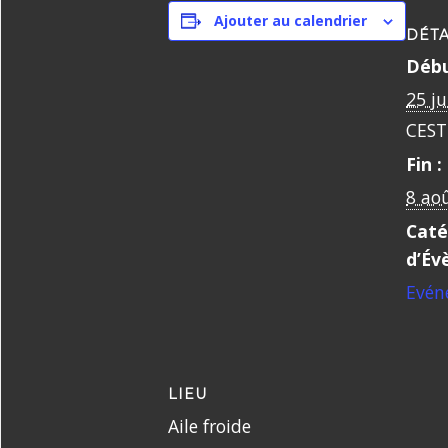
Ajouter au calendrier
DÉTA
Débu
25 ju
CEST
Fin :
8 ao
Caté
d’Év
Evén
LIEU
Aile froide