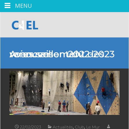
MENU
Avancement du renouvellement des voies saison 2022-2023
22/02/2023
Actualités
,
Club
,
Le Mur