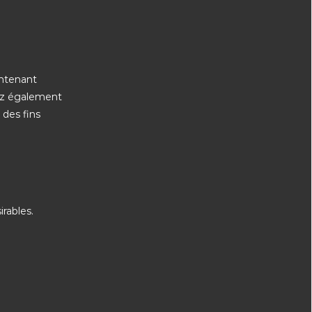
ontenant
vez également
des fins
rables.