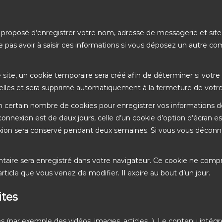
a proposé d’enregistrer votre nom, adresse de messagerie et sit
e pas avoir à saisir ces informations si vous déposez un autre c
ite, un cookie temporaire sera créé afin de déterminer si votre
nelles et sera supprimé automatiquement à la fermeture de votre
 certain nombre de cookies pour enregistrer vos informations 
onnexion est de deux jours, celle d’un cookie d’option d’écran est
exion sera conservé pendant deux semaines. Si vous vous décon
entaire sera enregistré dans votre navigateur. Ce cookie ne com
article que vous venez de modifier. Il expire au bout d’un jour.
ites
és (par exemple des vidéos, images, articles…). Le contenu intég