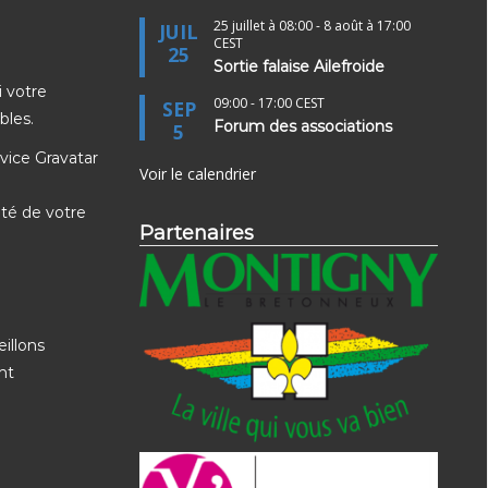
25 juillet à 08:00
-
8 août à 17:00
JUIL
CEST
25
Sortie falaise Ailefroide
i votre
09:00
-
17:00
CEST
SEP
bles.
Forum des associations
5
vice Gravatar
Voir le calendrier
oté de votre
Partenaires
eillons
nt