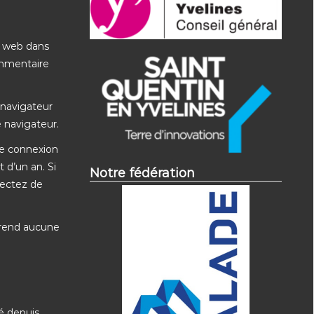
e web dans
ommentaire
 navigateur
 navigateur.
de connexion
 d’un an. Si
Notre fédération
nectez de
prend aucune
ré depuis