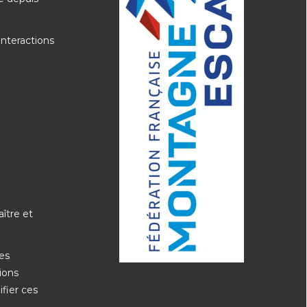
interactions
ître et
ées
tions
ifier ces