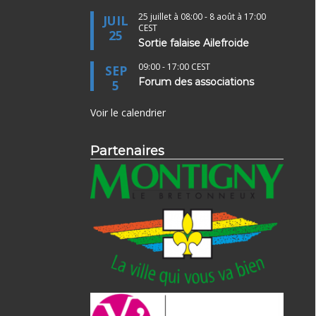
25 juillet à 08:00
-
8 août à 17:00
JUIL
CEST
25
Sortie falaise Ailefroide
09:00
-
17:00
CEST
SEP
Forum des associations
5
Voir le calendrier
Partenaires